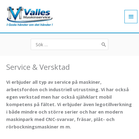
Hoppa
Hu
till
innehåll
Search
for:
Service & Versktad
Vi erbjuder all typ av service på maskiner,
arbetsfordon och industriell utrustning. Vi har också
egen verkstad men har också självklart mobil
kompetens på fältet. Vi erbjuder även legotillverkning
i både mindre och större serier och har en modern
maskinpark med CNC-svarvar, fräsar, plåt- och
rörbockningsmaskiner m m.