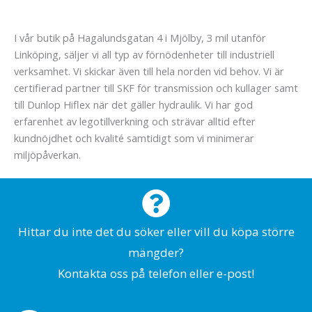
I vår butik på Hagalundsgatan 4 i Mjölby, 3 mil utanför
Linköping, säljer vi all typ av förnödenheter till industriell
verksamhet. Vi skickar även till hela norden vid behov. Vi är
certifierad partner till SKF för transmission och kullager samt
till Dunlop Hiflex när det gäller hydraulik. Vi har god
erfarenhet av legotillverkning och strävar alltid efter
kundnöjdhet och kvalité samtidigt som vi minimerar
miljöpåverkan.
Hittar du inte det du söker eller vill du köpa större
mängder?
Kontakta oss på telefon eller e-post!