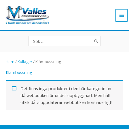
Hoppa
Hu
till
innehåll
Search
for:
Hem
/
Kullager
/ Klämbussning
Klämbussning
Det finns inga produkter i den här kategorin än
då webbutiken är under uppbyggnad. Men håll
utkik då vi uppdaterar webbutiken kontinuerligt!