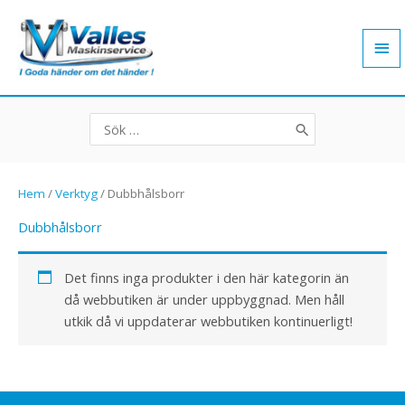
Hoppa
Hu
till
innehåll
Search
for:
Hem
/
Verktyg
/ Dubbhålsborr
Dubbhålsborr
Det finns inga produkter i den här kategorin än
då webbutiken är under uppbyggnad. Men håll
utkik då vi uppdaterar webbutiken kontinuerligt!