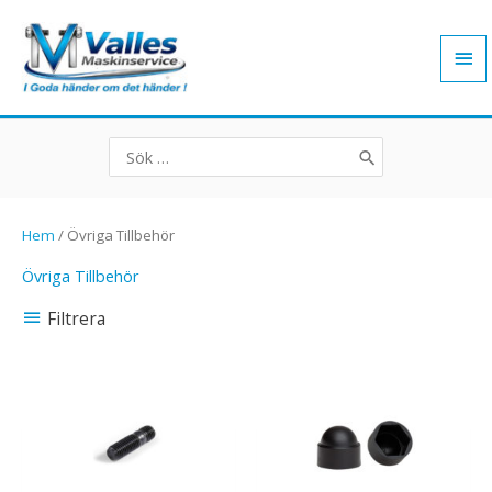
Hoppa
Hu
till
innehåll
Search
for:
Hem
/ Övriga Tillbehör
Övriga Tillbehör
Filtrera