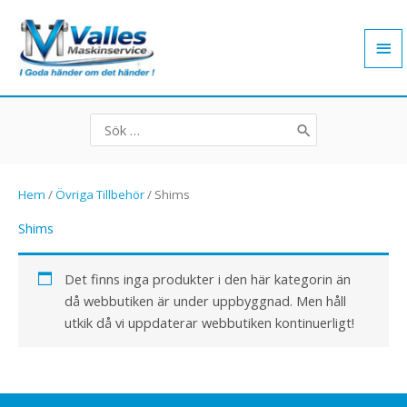
Hoppa
Hu
till
innehåll
Search
for:
Hem
/
Övriga Tillbehör
/ Shims
Shims
Det finns inga produkter i den här kategorin än
då webbutiken är under uppbyggnad. Men håll
utkik då vi uppdaterar webbutiken kontinuerligt!