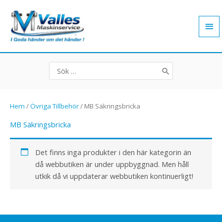
Hoppa
Hu
till
innehåll
Search
for:
Hem
/
Övriga Tillbehör
/ MB Säkringsbricka
MB Säkringsbricka
Det finns inga produkter i den här kategorin än
då webbutiken är under uppbyggnad. Men håll
utkik då vi uppdaterar webbutiken kontinuerligt!