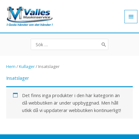
Hoppa
Hu
till
innehåll
Search
for:
Hem
/
Kullager
/ Insatslager
Insatslager
Det finns inga produkter i den här kategorin än
då webbutiken är under uppbyggnad. Men håll
utkik då vi uppdaterar webbutiken kontinuerligt!