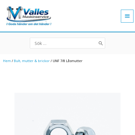
Hoppa
Hu
till
innehåll
Search
for:
Hem
/
Bult, mutter & brickor
/ UNF 7/8 Låsmutter