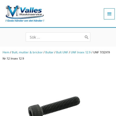
Hoppa
Hu
till
innehåll
Search
for:
Hem
/
Bult, mutter & brickor
/
Bultar
/
Bult UNF
/
UNF Insex 12.9
/ UNF 7/32X19
Nr:12 Insex 12.9