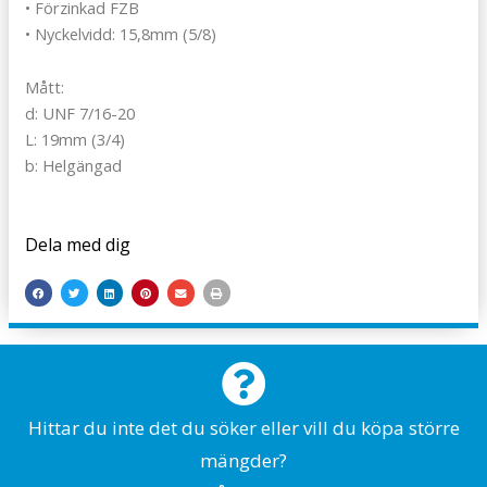
• Förzinkad FZB
• Nyckelvidd: 15,8mm (5/8)
Mått:
d: UNF 7/16-20
L: 19mm (3/4)
b: Helgängad
Dela med dig
Hittar du inte det du söker eller vill du köpa större
mängder?