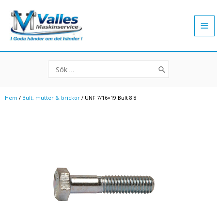
Hoppa
Hu
till
innehåll
Search
for:
Hem
/
Bult, mutter & brickor
/ UNF 7/16×19 Bult 8.8