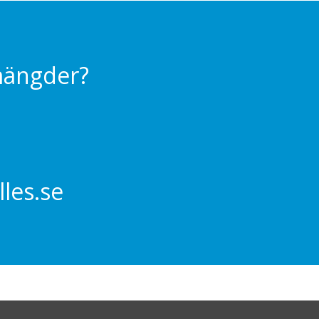
 mängder?
les.se