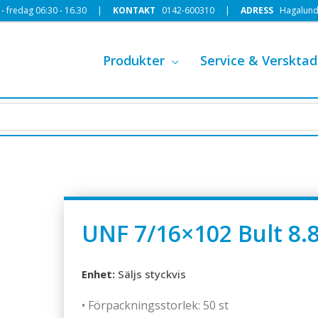
 fredag 06:30 - 16.30 |
KONTAKT
0142-600310
|
ADRESS
Hagalund
Produkter
Service & Versktad
UNF 7/16×102 Bult 8.
Enhet:
Säljs styckvis
• Förpackningsstorlek: 50 st