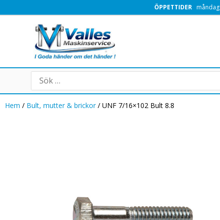
Hoppa
ÖPPETTIDER
måndag -
till
innehåll
Search
for:
Hem
/
Bult, mutter & brickor
/ UNF 7/16×102 Bult 8.8