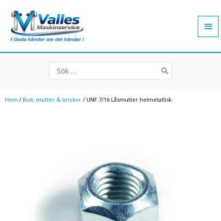
Hoppa
Hu
till
innehåll
Search
for:
Hem
/
Bult, mutter & brickor
/ UNF 7/16 Låsmutter helmetallisk