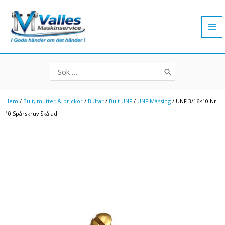
Hoppa
Hu
till
innehåll
Search
for:
Hem
/
Bult, mutter & brickor
/
Bultar
/
Bult UNF
/
UNF Mässing
/ UNF 3/16×10 Nr:
10 Spårskruv Skålad