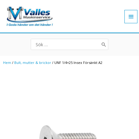
Hoppa
Hu
till
innehåll
Search
for:
Hem
/
Bult, mutter & brickor
/ UNF 1/4×25 Insex Försänkt A2