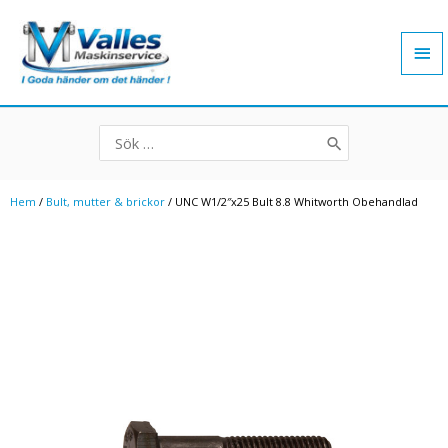
Hoppa
Hu
till
innehåll
Search
for:
Hem
/
Bult, mutter & brickor
/ UNC W1/2″x25 Bult 8.8 Whitworth Obehandlad