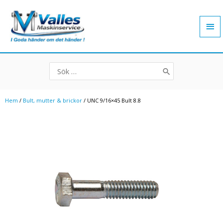
Hoppa
Hu
till
innehåll
Search
for:
Hem
/
Bult, mutter & brickor
/ UNC 9/16×45 Bult 8.8