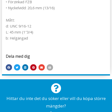
• Förzinkad FZB
• Nyckelvidd: 20,6 mm (13/16)
Mått:
d: UNC 9/16-12
L: 45 mm (1″3/4)
b: Helgängad
Dela med dig
Hittar du inte det du söker eller vill du köpa större
mängder?