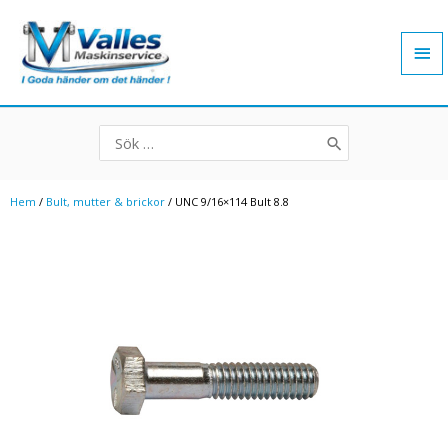
Hoppa
Hu
till
innehåll
Search
for:
Hem
/
Bult, mutter & brickor
/ UNC 9/16×114 Bult 8.8