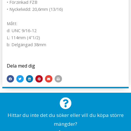
• Förzinkad FZB
• Nyckelvidd: 20,6mm (13/16)
Mått:
d: UNC 9/16-12
L: 114mm (4″1/2)
b: Delgängad 38mm
Dela med dig
Hittar du inte det du söker eller vill du köpa större
mängder?