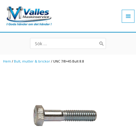
Hoppa
Hu
till
innehåll
Search
for:
Hem
/
Bult, mutter & brickor
/ UNC 7/8×45 Bult 8.8