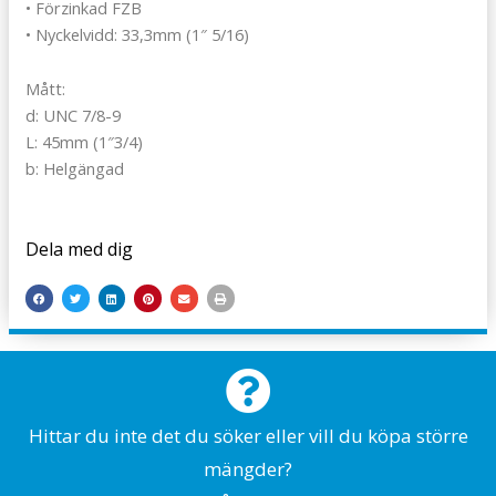
• Förzinkad FZB
• Nyckelvidd: 33,3mm (1″ 5/16)
Mått:
d: UNC 7/8-9
L: 45mm (1″3/4)
b: Helgängad
Dela med dig
Hittar du inte det du söker eller vill du köpa större
mängder?