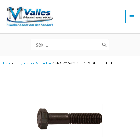
Hoppa
Hu
till
innehåll
Search
for:
Hem
/
Bult, mutter & brickor
/ UNC 7/16×63 Bult 10.9 Obehandlad