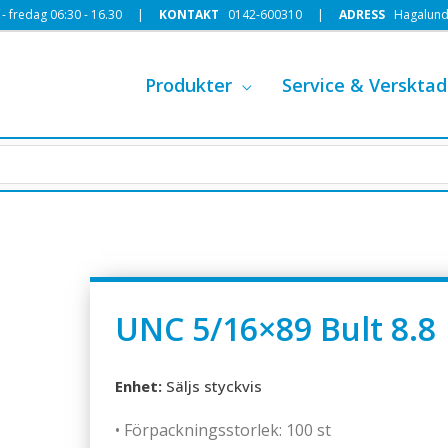
 fredag 06:30 - 16.30 |
KONTAKT
0142-600310
|
ADRESS
Hagalund
Produkter
Service & Versktad
UNC 5/16×89 Bult 8.8
Enhet:
Säljs styckvis
• Förpackningsstorlek: 100 st