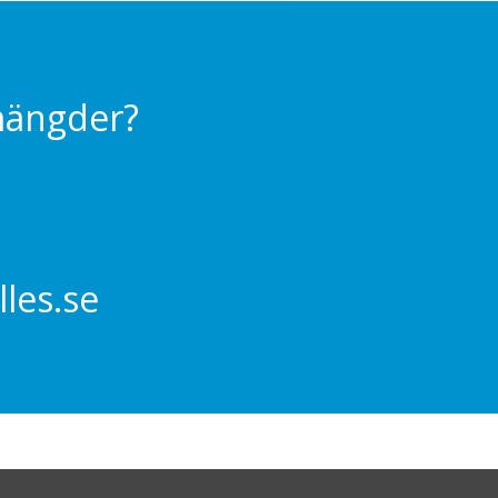
 mängder?
les.se