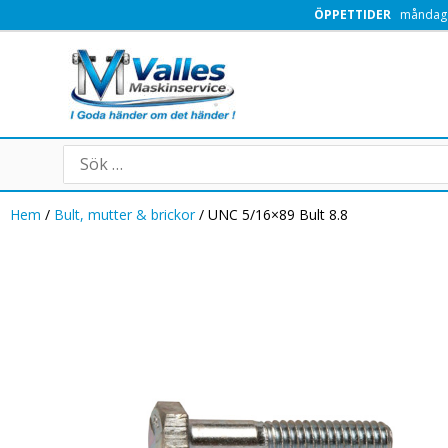
Hoppa
ÖPPETTIDER
måndag -
till
innehåll
Search
for:
Hem
/
Bult, mutter & brickor
/ UNC 5/16×89 Bult 8.8