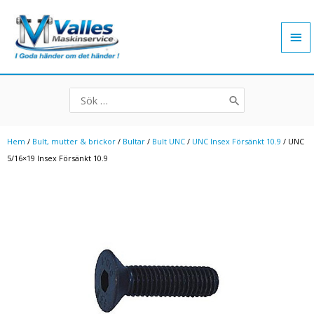
Hoppa
Hu
till
innehåll
Search
for:
Hem
/
Bult, mutter & brickor
/
Bultar
/
Bult UNC
/
UNC Insex Försänkt 10.9
/ UNC
5/16×19 Insex Försänkt 10.9