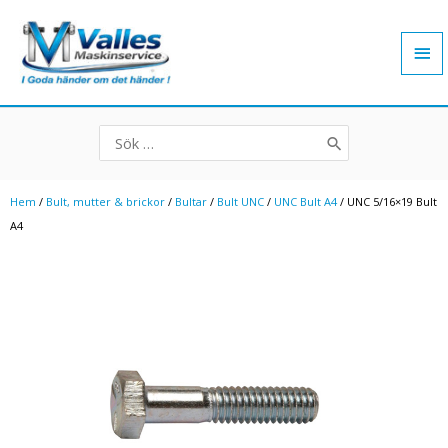
Hoppa
Hu
till
innehåll
Search
for:
Hem
/
Bult, mutter & brickor
/
Bultar
/
Bult UNC
/
UNC Bult A4
/ UNC 5/16×19 Bult
A4