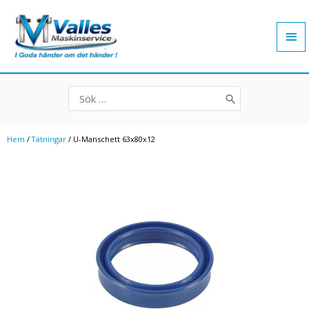
Hoppa
Hu
till
innehåll
Search
for:
Hem
/
Tätningar
/ U-Manschett 63x80x12