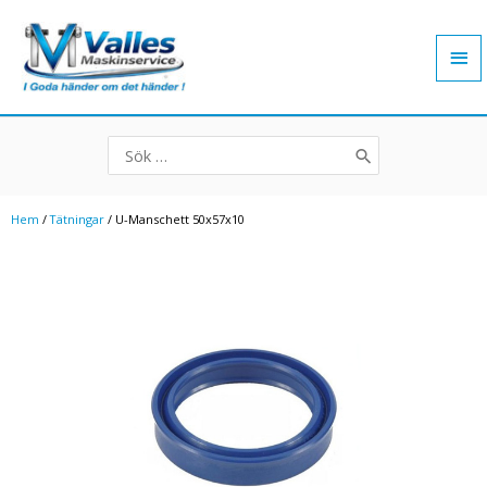
Hoppa
Hu
till
innehåll
Search
for:
Hem
/
Tätningar
/ U-Manschett 50x57x10