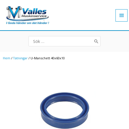
Hoppa
Hu
till
innehåll
Search
for:
Hem
/
Tätningar
/ U-Manschett 40x60x10