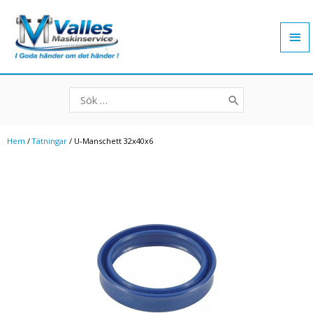
Hoppa
Hu
till
innehåll
Search
for:
Hem
/
Tätningar
/ U-Manschett 32x40x6