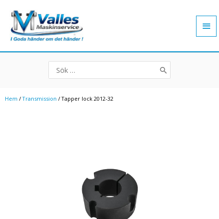
Hoppa
Hu
till
innehåll
Search
for:
Hem
/
Transmission
/ Tapper lock 2012-32