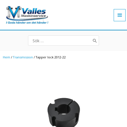
Hoppa
Hu
till
innehåll
Search
for:
Hem
/
Transmission
/ Tapper lock 2012-22