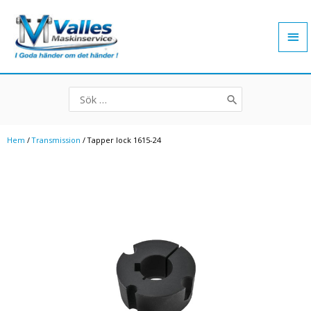
Hoppa
Hu
till
innehåll
Search
for:
Hem
/
Transmission
/ Tapper lock 1615-24