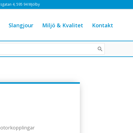
sgatan 4, 595 94 Mjölby
Slangjour
Miljö & Kvalitet
Kontakt
 motorkopplingar