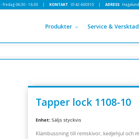
 fredag 06:30 - 16.30 |
KONTAKT
0142-600310
|
ADRESS
Hagalund
Produkter
Service & Versktad
Tapper lock 1108-10
Enhet:
Säljs styckvis
Klämbussning till remskivor, kedjehjul och