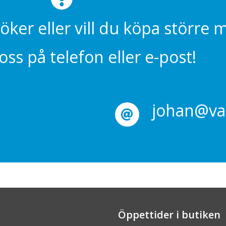
söker eller vill du köpa större
ss på telefon eller e-post!
johan@val
Öppettider i butiken