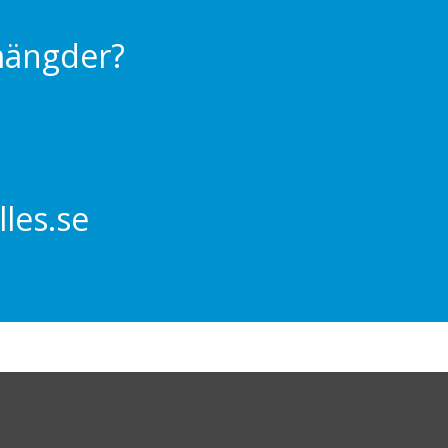
 mängder?
les.se