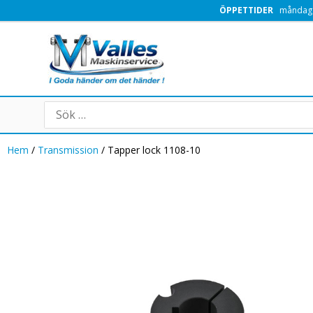
Hoppa
ÖPPETTIDER
måndag -
till
innehåll
Search
for:
Hem
/
Transmission
/ Tapper lock 1108-10