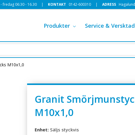
 fredag 06:30 - 16.30 |
KONTAKT
0142-600310
|
ADRESS
Hagalund
Produkter
Service & Versktad
acks M10x1,0
Granit Smörjmunstyc
M10x1,0
Enhet:
Säljs styckvis