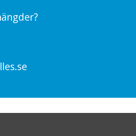
 mängder?
les.se