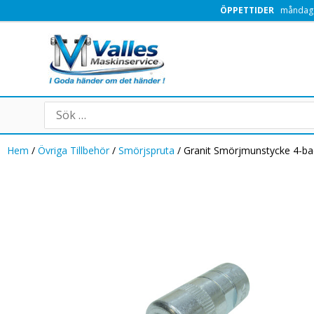
Hoppa
ÖPPETTIDER
måndag -
till
innehåll
Search
for:
Hem
/
Övriga Tillbehör
/
Smörjspruta
/ Granit Smörjmunstycke 4-b