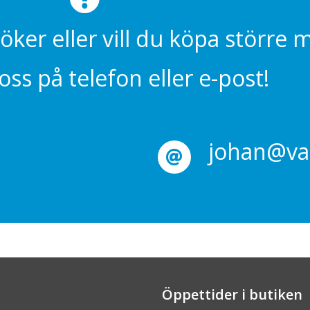
söker eller vill du köpa större
ss på telefon eller e-post!
johan@val
Öppettider i butiken