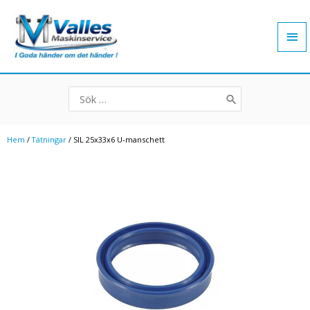
Hoppa
Hu
till
innehåll
Search
for:
Hem
/
Tätningar
/ SIL 25x33x6 U-manschett