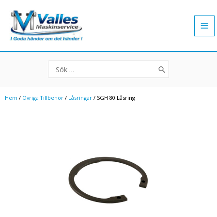
Hoppa
Hu
till
innehåll
Search
for:
Hem
/
Övriga Tillbehör
/
Låsringar
/ SGH 80 Låsring