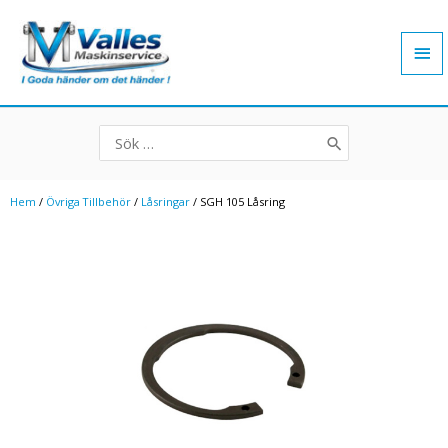
Hoppa
Hu
till
innehåll
Search
for:
Hem
/
Övriga Tillbehör
/
Låsringar
/ SGH 105 Låsring