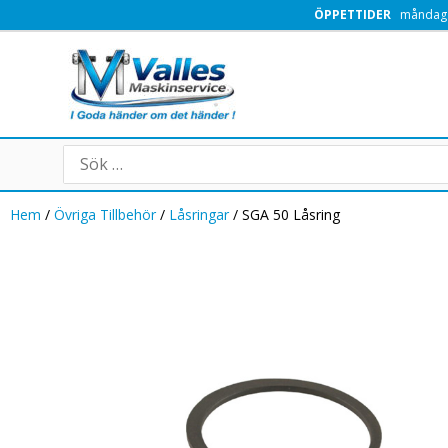
Hoppa
ÖPPETTIDER
måndag -
till
innehåll
Search
for:
Hem
/
Övriga Tillbehör
/
Låsringar
/ SGA 50 Låsring