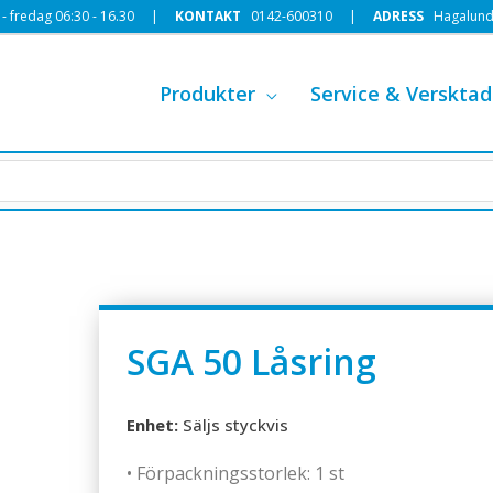
 fredag 06:30 - 16.30 |
KONTAKT
0142-600310
|
ADRESS
Hagalund
Produkter
Service & Versktad
SGA 50 Låsring
Enhet:
Säljs styckvis
• Förpackningsstorlek: 1 st