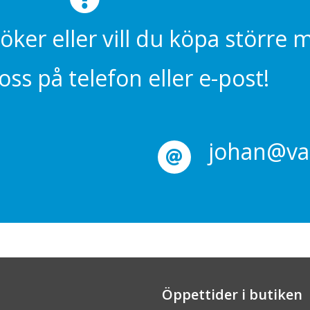
söker eller vill du köpa större
ss på telefon eller e-post!
johan@val
Öppettider i butiken