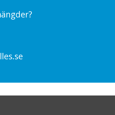
 mängder?
les.se