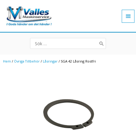
Hoppa
Hu
till
innehåll
Search
for:
Hem
/
Övriga Tillbehör
/
Låsringar
/ SGA 42 Låsring Rostfri