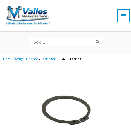
Hoppa
Hu
till
innehåll
Search
for:
Hem
/
Övriga Tillbehör
/
Låsringar
/ SGA 32 Låsring