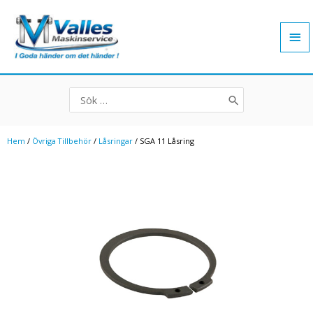
Hoppa
Hu
till
innehåll
Search
for:
Hem
/
Övriga Tillbehör
/
Låsringar
/ SGA 11 Låsring