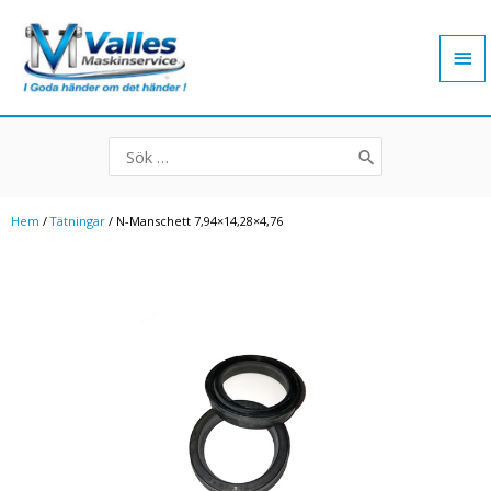
Hoppa
Hu
till
innehåll
Search
for:
Hem
/
Tätningar
/ N-Manschett 7,94×14,28×4,76