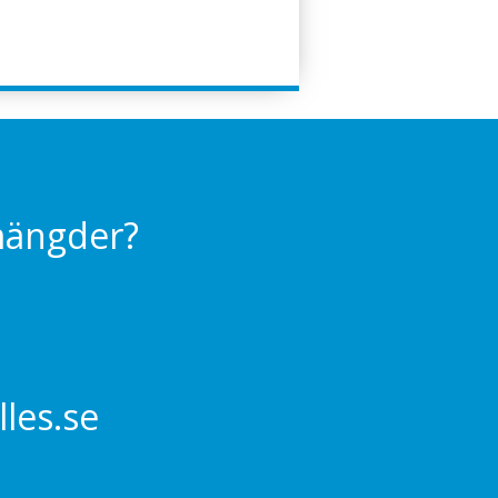
 mängder?
les.se