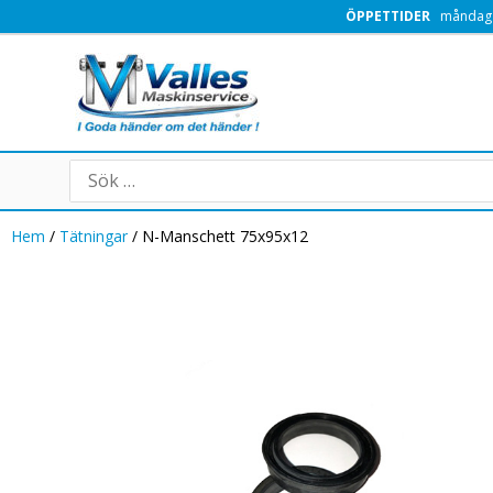
Hoppa
ÖPPETTIDER
måndag -
till
innehåll
Search
for:
Hem
/
Tätningar
/ N-Manschett 75x95x12