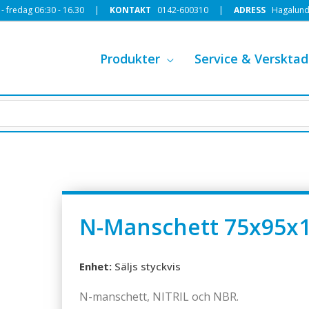
 fredag 06:30 - 16.30 |
KONTAKT
0142-600310
|
ADRESS
Hagalund
Produkter
Service & Versktad
N-Manschett 75x95x
Enhet:
Säljs styckvis
N-manschett, NITRIL och NBR.