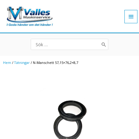
Hoppa
Hu
till
innehåll
Search
for:
Hem
/
Tätningar
/ N-Manschett 57,15×76,2×8,7