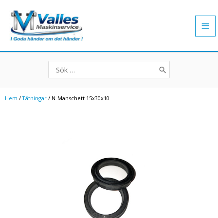
Hoppa
Hu
till
innehåll
Search
for:
Hem
/
Tätningar
/ N-Manschett 15x30x10