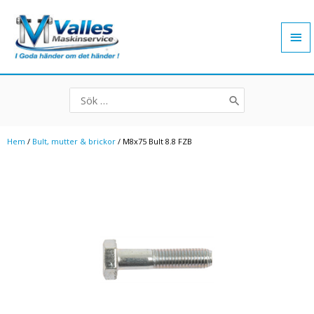
Hoppa
Hu
till
innehåll
Search
for:
Hem
/
Bult, mutter & brickor
/ M8x75 Bult 8.8 FZB