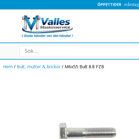
Hoppa
ÖPPETTIDER
måndag -
till
innehåll
Search
for:
Hem
/
Bult, mutter & brickor
/ M6x55 Bult 8.8 FZB