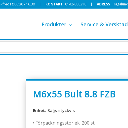
 fredag 06:30 - 16.30 |
KONTAKT
0142-600310
|
ADRESS
Hagalund
Produkter
Service & Versktad
M6x55 Bult 8.8 FZB
Enhet:
Säljs styckvis
• Förpackningsstorlek: 200 st