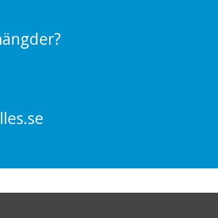
 mängder?
les.se