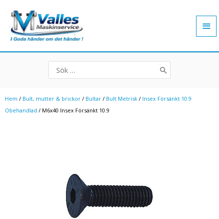
Hoppa
Hu
till
innehåll
Search
for:
Hem
/
Bult, mutter & brickor
/
Bultar
/
Bult Metrisk
/
Insex Försänkt 10.9
Obehandlad
/ M6x40 Insex Försänkt 10.9