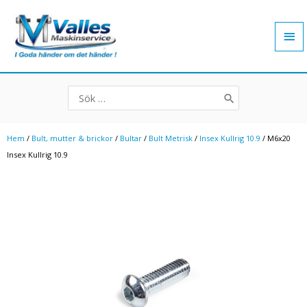
Hoppa
Hu
till
innehåll
Search
for:
Hem
/
Bult, mutter & brickor
/
Bultar
/
Bult Metrisk
/
Insex Kullrig 10.9
/ M6x20
Insex Kullrig 10.9