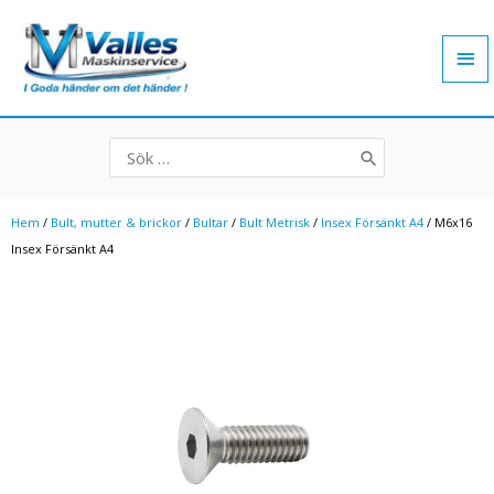
Hoppa
Hu
till
innehåll
Search
for:
Hem
/
Bult, mutter & brickor
/
Bultar
/
Bult Metrisk
/
Insex Försänkt A4
/ M6x16
Insex Försänkt A4