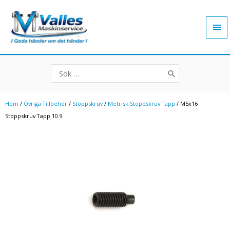
Hoppa
Hu
till
innehåll
Search
for:
Hem
/
Övriga Tillbehör
/
Stoppskruv
/
Metrisk Stoppskruv Tapp
/ M5x16
Stoppskruv Tapp 10.9