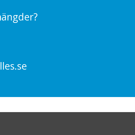
 mängder?
les.se