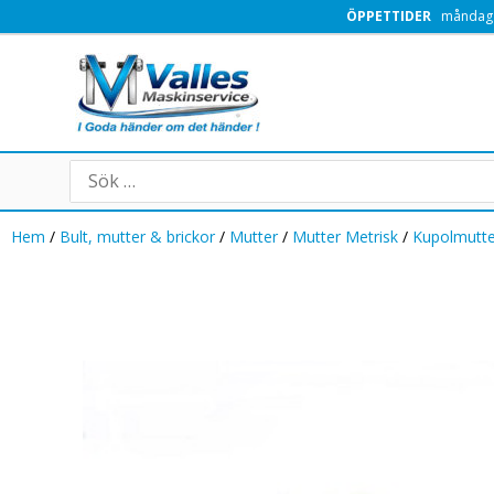
Hoppa
ÖPPETTIDER
måndag -
till
innehåll
Search
for:
Hem
/
Bult, mutter & brickor
/
Mutter
/
Mutter Metrisk
/
Kupolmutte