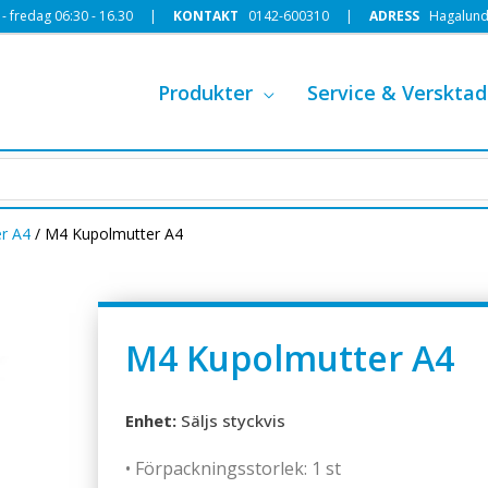
 fredag 06:30 - 16.30 |
KONTAKT
0142-600310
|
ADRESS
Hagalund
Produkter
Service & Versktad
r A4
/ M4 Kupolmutter A4
M4 Kupolmutter A4
Enhet:
Säljs styckvis
• Förpackningsstorlek: 1 st