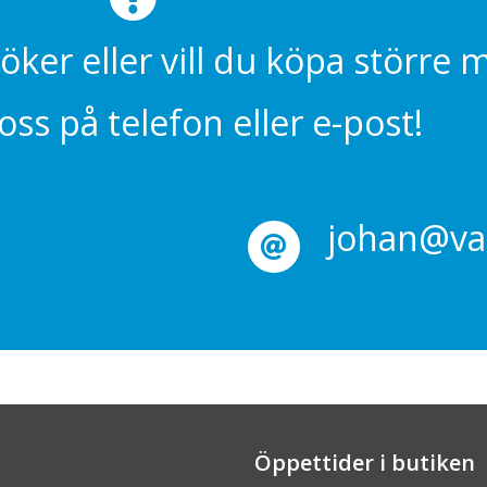
söker eller vill du köpa större
ss på telefon eller e-post!
johan@val
Öppettider i butiken