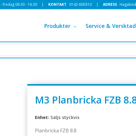
 fredag 06:30 - 16.30 |
KONTAKT
0142-600310
|
ADRESS
Hagalund
Produkter
Service & Versktad
M3 Planbricka FZB 8.
Enhet:
Säljs styckvis
Planbricka FZB 8.8