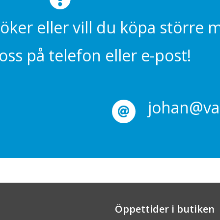
söker eller vill du köpa större
ss på telefon eller e-post!
johan@val
Öppettider i butiken