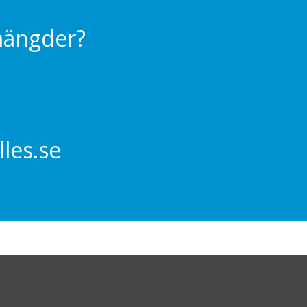
 mängder?
les.se